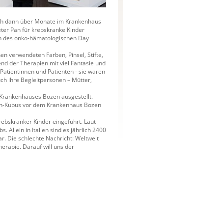
sich dann über Monate im Krankenhaus
eter Pan für krebskranke Kinder
ten des onko-hämatologischen Day
en verwendeten Farben, Pinsel, Stifte,
end der Therapien mit viel Fantasie und
Patientinnen und Patienten - sie waren
auch ihre Begleitpersonen – Mütter,
s Krankenhauses Bozen ausgestellt.
on-Kubus vor dem Krankenhaus Bozen
krebskranker Kinder eingeführt. Laut
 Allein in Italien sind es jährlich 2400
bar. Die schlechte Nachricht: Weltweit
erapie. Darauf will uns der