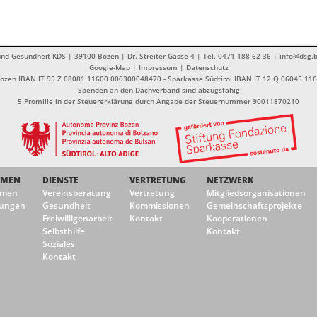
nd Gesundheit KDS | 39100 Bozen | Dr. Streiter-Gasse 4 | Tel. 0471 188 62 36 | info@dsg.b
Google-Map
|
Impressum
|
Datenschutz
Bozen IBAN IT 95 Z 08081 11600 000300048470 - Sparkasse Südtirol IBAN IT 12 Q 06045 1
Spenden an den Dachverband sind abzugsfähig
5 Promille in der Steuererklärung durch Angabe der Steuernummer 90011870210
EMEN
DIENSTE
VERTRETUNG
NETZWERK
emen
Vereinsberatung
Vertretung
Mitgliedsorganisationen
ungen
Gesundheit
Kommissionen
Gemeinschaftsprojekte
Freiwilligenarbeit
Kontakt
Kooperationen
Selbsthilfe
Kontakt
Soziales
Kontakt