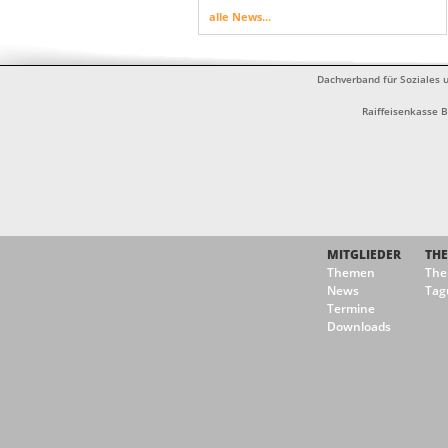
alle News...
Dachverband für Soziales u
Raiffeisenkasse 
MITGLIEDER
TH
Themen
Th
News
Tag
Termine
Downloads