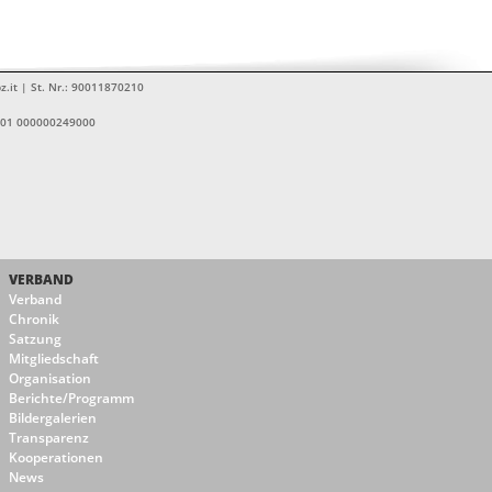
z.it | St. Nr.: 90011870210
1601 000000249000
VERBAND
Verband
Chronik
Satzung
Mitgliedschaft
Organisation
Berichte/Programm
Bildergalerien
Transparenz
Kooperationen
News