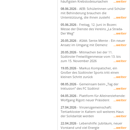
häufigsten Krebstodesursachen
...weiter
08.06.2026
- AEB: Schülerinnen und Schüler
mit Behinderung brauchen die
Unterstützung, die ihnen zusteht
...weiter
05.06.2026
- Freitag, 12. Juni in Bozen:
Messe der Dienste des Vereins „La Strada-
Der Weg“
...weiter
20.05.2026
- ASAA: Sente-Mente - Ein neuer
Ansatz im Umgang mit Demenz
...weiter
20.05.2026
- Mitmachen bei der 11.
Südtiroler Freiwilligenmesse vom 13. bis
zum 15. November 2026
...weiter
19.05.2026
- Markus Kompatscher, ein
Großer des Südtiroler Sports tritt einen
kleinen Schritt zurück
...weiter
08.05.2026
- Gemeinsam beim „Tag der
Inklusion“ des FC Südtirol
...weiter
04.05.2026
- Plattform für Alleinerziehende:
Wolfgang Rigott neuer Präsident
...weiter
27.04.2026
- Vinzenzgemeinschaft:
Tertiarkloster in Kaltern soll weiteres Haus
der Solidarität werden
...weiter
22.04.2026
- Lebenshilfe: Jubiläum, neuer
Vorstand und viel Energie
...weiter