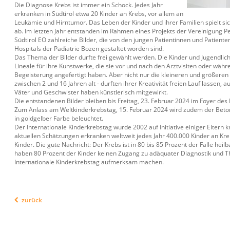
Die Diagnose Krebs ist immer ein Schock. Jedes Jahr
erkranken in Südtirol etwa 20 Kinder an Krebs, vor allem an
Leukämie und Hirntumor. Das Leben der Kinder und ihrer Familien spielt 
ab. Im letzten Jahr entstanden im Rahmen eines Projekts der Vereinigung P
Südtirol EO zahlreiche Bilder, die von den jungen Patientinnen und Patien
Hospitals der Pädiatrie Bozen gestaltet worden sind.
Das Thema der Bilder durfte frei gewählt werden. Die Kinder und Jugendlich
Lineale für ihre Kunstwerke, die sie vor und nach den Arztvisiten oder währ
Begeisterung angefertigt haben. Aber nicht nur die kleineren und größeren 
zwischen 2 und 16 Jahren alt - durften ihrer Kreativität freien Lauf lassen, 
Väter und Geschwister haben künstlerisch mitgewirkt.
Die entstandenen Bilder bleiben bis Freitag, 23. Februar 2024 im Foyer de
Zum Anlass am Weltkinderkrebstag, 15. Februar 2024 wird zudem der Bet
in goldgelber Farbe beleuchtet.
Der Internationale Kinderkrebstag wurde 2002 auf Initiative einiger Eltern 
aktuellen Schätzungen erkranken weltweit jedes Jahr 400.000 Kinder an Krebs.
Kinder. Die gute Nachricht: Der Krebs ist in 80 bis 85 Prozent der Fälle heil
haben 80 Prozent der Kinder keinen Zugang zu adäquater Diagnostik und Th
Internationale Kinderkrebstag aufmerksam machen.
zurück