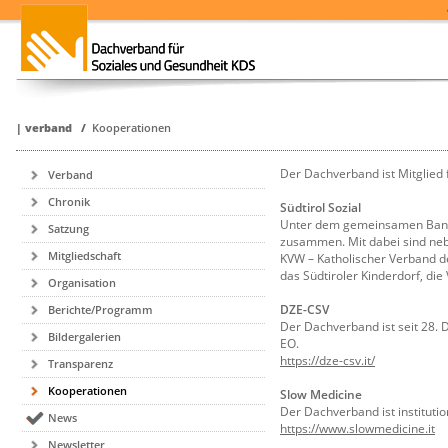
|
verband
/
Kooperationen
Der Dachverband ist Mitglied 
Verband
Chronik
Südtirol Sozial
Unter dem gemeinsamen Banner
Satzung
zusammen. Mit dabei sind neb
Mitgliedschaft
KVW – Katholischer Verband de
das Südtiroler Kinderdorf, die
Organisation
DZE-CSV
Berichte/Programm
Der Dachverband ist seit 28.
Bildergalerien
EO.
https://dze-csv.it/
Transparenz
Kooperationen
Slow Medicine
Der Dachverband ist institutio
News
https://www.slowmedicine.it
Newsletter