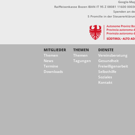
Google-Ma
Raiffeisenkasse Bozen IBAN IT 95 Z 08081 11600 0003
Spenden an de
5 Promille in der Steuererklä
MITGLIEDER
THEMEN
DIENSTE
Themen
Themen
Vereinsberatung
News
Tagungen
Gesundheit
Termine
Freiwilligenarbeit
Downloads
Selbsthilfe
Soziales
Kontakt