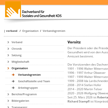
|
verband
/
Organisation
/
Verbandsgremien
Vorsitz
Verband
Der Präsident oder die Präsid
Chronik
Gesundheit wird von den Auss
Satzung
Amtszeit bestimmt.
Mitgliedschaft
Die Vorsitzenden des Dachve
Organisation
1991 - 1996 Walter Mitterrutz
1996 - 1997 Arthur Obwexer
Verbandsgremien
1997 - 1999 Walter Mitterrutz
1999 - 2008 Ida Lardschneide
Geschäftsstelle und Team
2008 - 2014 Stefan Hofer
Arbeitsgruppen
2014 - 2020 Martin Telser
2020 - 2026 Wolfgang Obwex
Berichte/Programm
Seit 25. März 2026 ist
Roberta
Bildergalerien
Richard Stampfl
ist Vizepräsi
Transparenz