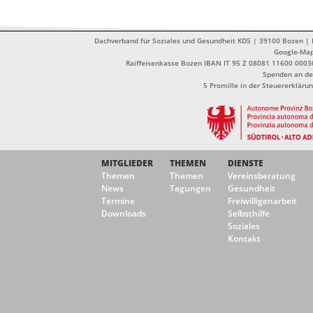
Dachverband für Soziales und Gesundheit KDS | 39100 Bozen | Dr
Google-Ma
Raiffeisenkasse Bozen IBAN IT 95 Z 08081 11600 0003
Spenden an de
5 Promille in der Steuererklä
MITGLIEDER
THEMEN
DIENSTE
Themen
Themen
Vereinsberatung
News
Tagungen
Gesundheit
Termine
Freiwilligenarbeit
Downloads
Selbsthilfe
Soziales
Kontakt