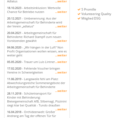
Adlatus
...weiter
18.10.2023
- Arbeitsinklusion: Wertvolle
5 Promille
Chance für Betriebe nutzen
...weiter
Volunteering Quality
Mitglied DSG
20.12.2021
- Umbenennung: Aus der
Arbeitsgemeinschaft für Behinderte wird
der Verein „adlatus“
...weiter
20.04.2021
- Arbeitsgemeinschaft für
Behinderte: Richard Stampfl zum neuen
Vorsitzenden gewählt
...weiter
04.06.2020
- „Wir hängen in der Luft“ Non
Profit Organisationen wollen wissen, wie es
weiter geht
...weiter
05.05.2020
- Trauer um Luis Lintner
...weiter
17.02.2020
- Fehlende Voucher bringen
Vereine in Schwierigkeiten
...weiter
11.06.2019
- Langeweile fehl am Platz:
Abwechslungsreiche Sommerangebote der
Arbeitsgemeinschaft für Behinderte
...weiter
28.11.2018
- Schülertransport für
Kinder mit Behinderung:
Bietergemeinschaft AfB, Silbernagl, Pizzinini
siegt klar bei Qualität - Tundo draußen
...weiter
16.04.2018
- Orchideenwelt: Großer
Andrang am Tag der offenen Tür für