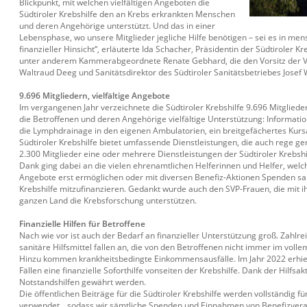
Blickpunkt, mit welchen vielfältigen Angeboten die
Südtiroler Krebshilfe den an Krebs erkrankten Menschen
und deren Angehörige unterstützt. Und das in einer
Lebensphase, wo unsere Mitglieder jegliche Hilfe benötigen – sei es in men
finanzieller Hinsicht“, erläuterte Ida Schacher, Präsidentin der Südtiroler K
unter anderem Kammerabgeordnete Renate Gebhard, die den Vorsitz der
Waltraud Deeg und Sanitätsdirektor des Südtiroler Sanitätsbetriebes Josef
9.696 Mitgliedern, vielfältige Angebote
Im vergangenen Jahr verzeichnete die Südtiroler Krebshilfe 9.696 Mitglieder
die Betroffenen und deren Angehörige vielfältige Unterstützung: Informati
die Lymphdrainage in den eigenen Ambulatorien, ein breitgefächertes Kurs
Südtiroler Krebshilfe bietet umfassende Dienstleistungen, die auch rege g
2.300 Mitglieder eine oder mehrere Dienstleistungen der Südtiroler Krebsh
Dank ging dabei an die vielen ehrenamtlichen Helferinnen und Helfer, wel
Angebote erst ermöglichen oder mit diversen Benefiz-Aktionen Spenden sa
Krebshilfe mitzufinanzieren. Gedankt wurde auch den SVP-Frauen, die mit i
ganzen Land die Krebsforschung unterstützen.
Finanzielle Hilfen für Betroffene
Nach wie vor ist auch der Bedarf an finanzieller Unterstützung groß. Zahlr
sanitäre Hilfsmittel fallen an, die von den Betroffenen nicht immer im vo
Hinzu kommen krankheitsbedingte Einkommensausfälle. Im Jahr 2022 erhie
Fällen eine finanzielle Soforthilfe vonseiten der Krebshilfe. Dank der Hilfsakt
Notstandshilfen gewährt werden.
Die öffentlichen Beiträge für die Südtiroler Krebshilfe werden vollständig für
verwendet, „sodass wir sämtliche Spenden und Einnahmen von Benefizvera