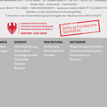
nd Gesundheit KDS | 39100 Bozen | Dr. Streiter-Gasse 4 | Tel. 0471 188 62 36 | info@dsg.b
Google-Map
|
Impressum
|
Datenschutz
Bozen IBAN IT 95 Z 08081 11600 000300048470 - Sparkasse Südtirol IBAN IT 12 Q 06045 1
Spenden an den Dachverband sind abzugsfähig
5 Promille in der Steuererklärung durch Angabe der Steuernummer 90011870210
EMEN
DIENSTE
VERTRETUNG
NETZWERK
emen
Vereinsberatung
Vertretung
Mitgliedsorganisationen
ungen
Gesundheit
Kommissionen
Gemeinschaftsprojekte
Freiwilligenarbeit
Kontakt
Kooperationen
Selbsthilfe
Kontakt
Soziales
Kontakt