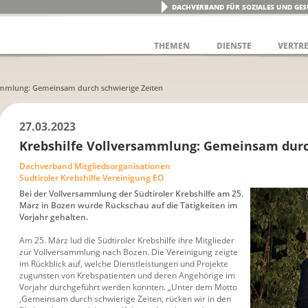
DACHVERBAND FÜR SOZIALES UND GES
THEMEN
DIENSTE
VERTR
ammlung: Gemeinsam durch schwierige Zeiten
27.03.2023
Krebshilfe Vollversammlung: Gemeinsam durc
Dachverband Mitgliedsorganisationen
Südtiroler Krebshilfe Vereinigung EO
Bei der Vollversammlung der Südtiroler Krebshilfe am 25.
März in Bozen wurde Rückschau auf die Tätigkeiten im
Vorjahr gehalten.
Am 25. März lud die Südtiroler Krebshilfe ihre Mitglieder
zur Vollversammlung nach Bozen. Die Vereinigung zeigte
im Rückblick auf, welche Dienstleistungen und Projekte
zugunsten von Krebspatienten und deren Angehörige im
Vorjahr durchgeführt werden konnten. „Unter dem Motto
,Gemeinsam durch schwierige Zeiten, rücken wir in den