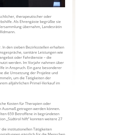
schlicher, therapeutischer oder
rebshilfe. Als Ehrengäste begrüßte sie
 Versammlung übernahm, Landesrätin
 Widmann.
. In den sieben Bezirksstellen erhalten
onsgespräche, sanitäre Leistungen wie
angebot oder Fahrdienste – die
enutzt werden. Im Vorjahr nahmen über
ilfe in Anspruch. Ein ganz besonderer
che die Umsetzung der Projekte und
mmeln, um die Tätigkeiten der
hrem alljährlichen Primel-Verkauf im
eiche Kosten für Therapien oder
llem Ausmaß getragen werden können.
lten 659 Betroffene in begründeten
ion „Südtirol hilft“ konnten weitere 27
 die institutionellen Tätigkeiten
nstaltungen gänzlich für die Menschen