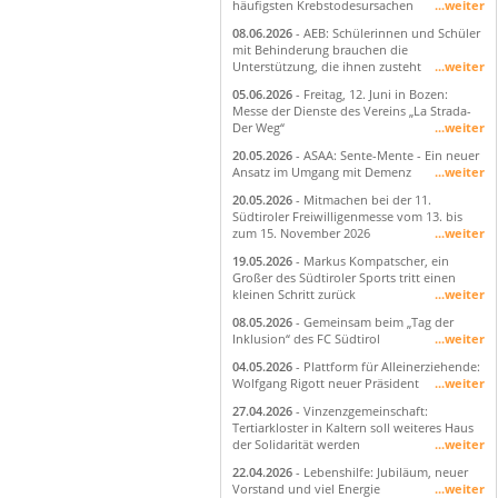
häufigsten Krebstodesursachen
...weiter
08.06.2026
- AEB: Schülerinnen und Schüler
mit Behinderung brauchen die
Unterstützung, die ihnen zusteht
...weiter
05.06.2026
- Freitag, 12. Juni in Bozen:
Messe der Dienste des Vereins „La Strada-
Der Weg“
...weiter
20.05.2026
- ASAA: Sente-Mente - Ein neuer
Ansatz im Umgang mit Demenz
...weiter
20.05.2026
- Mitmachen bei der 11.
Südtiroler Freiwilligenmesse vom 13. bis
zum 15. November 2026
...weiter
19.05.2026
- Markus Kompatscher, ein
Großer des Südtiroler Sports tritt einen
kleinen Schritt zurück
...weiter
08.05.2026
- Gemeinsam beim „Tag der
Inklusion“ des FC Südtirol
...weiter
04.05.2026
- Plattform für Alleinerziehende:
Wolfgang Rigott neuer Präsident
...weiter
27.04.2026
- Vinzenzgemeinschaft:
Tertiarkloster in Kaltern soll weiteres Haus
der Solidarität werden
...weiter
22.04.2026
- Lebenshilfe: Jubiläum, neuer
Vorstand und viel Energie
...weiter