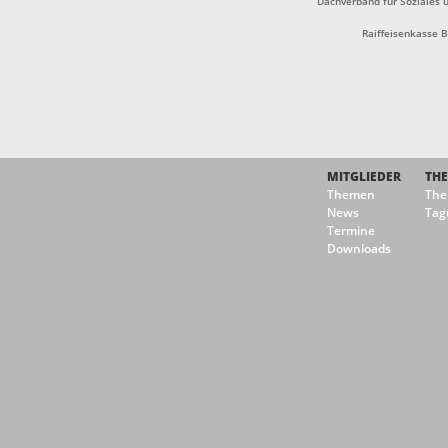
Dachverband für Soziales u
Raiffeisenkasse 
MITGLIEDER
TH
Themen
Th
News
Tag
Termine
Downloads