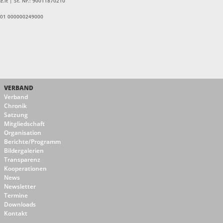
z.it | St. Nr.: 90011870210
1601 000000249000
VERBAND
Verband
Chronik
Satzung
Mitgliedschaft
Organisation
Berichte/Programm
Bildergalerien
Transparenz
Kooperationen
News
Newsletter
Termine
Downloads
Kontakt