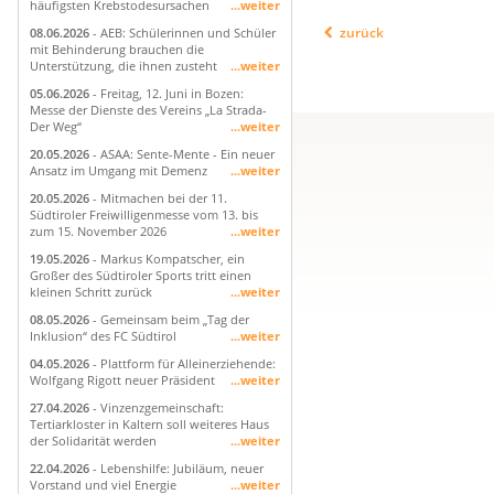
häufigsten Krebstodesursachen
...weiter
zurück
08.06.2026
- AEB: Schülerinnen und Schüler
mit Behinderung brauchen die
Unterstützung, die ihnen zusteht
...weiter
05.06.2026
- Freitag, 12. Juni in Bozen:
Messe der Dienste des Vereins „La Strada-
Der Weg“
...weiter
20.05.2026
- ASAA: Sente-Mente - Ein neuer
Ansatz im Umgang mit Demenz
...weiter
20.05.2026
- Mitmachen bei der 11.
Südtiroler Freiwilligenmesse vom 13. bis
zum 15. November 2026
...weiter
19.05.2026
- Markus Kompatscher, ein
Großer des Südtiroler Sports tritt einen
kleinen Schritt zurück
...weiter
08.05.2026
- Gemeinsam beim „Tag der
Inklusion“ des FC Südtirol
...weiter
04.05.2026
- Plattform für Alleinerziehende:
Wolfgang Rigott neuer Präsident
...weiter
27.04.2026
- Vinzenzgemeinschaft:
Tertiarkloster in Kaltern soll weiteres Haus
der Solidarität werden
...weiter
22.04.2026
- Lebenshilfe: Jubiläum, neuer
Vorstand und viel Energie
...weiter