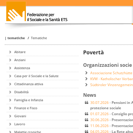
|
tematiche
/
Tematiche
Povertà
Abitare
Anziani
Organizzazioni socie
Assistenza
Associazione Schutzhütte
Casa per il Sociale e la Salute
KVW - Katholischer Verba
Cittadinanza attiva
Südtiroler Vinzenzgemei
Disabilità
News
Famiglia e Infanzia
30.07.2026
-
Pensioni in 
protezione sociale
Finanze e Fisco
01.07.2026
-
Consiglio pro
Giovani
30.06.2026
-
Presentazion
Lavoro
11.06.2026
-
Presentazion
04.05.2026
-
La Rete alto
Malattie croniche