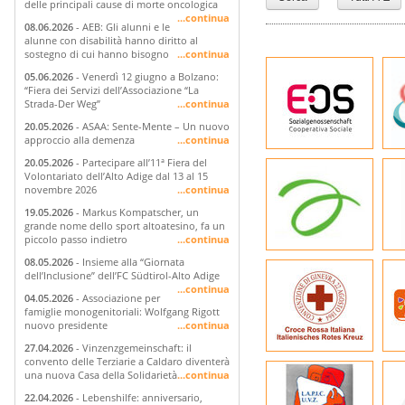
delle principali cause di morte oncologica
...continua
08.06.2026
- AEB: Gli alunni e le
alunne con disabilità hanno diritto al
sostegno di cui hanno bisogno
...continua
05.06.2026
- Venerdì 12 giugno a Bolzano:
“Fiera dei Servizi dell’Associazione “La
Strada-Der Weg”
...continua
20.05.2026
- ASAA: Sente-Mente – Un nuovo
approccio alla demenza
...continua
20.05.2026
- Partecipare all’11ª Fiera del
Volontariato dell’Alto Adige dal 13 al 15
novembre 2026
...continua
19.05.2026
- Markus Kompatscher, un
grande nome dello sport altoatesino, fa un
piccolo passo indietro
...continua
08.05.2026
- Insieme alla “Giornata
dell’Inclusione” dell’FC Südtirol-Alto Adige
...continua
04.05.2026
- Associazione per
famiglie monogenitoriali: Wolfgang Rigott
nuovo presidente
...continua
27.04.2026
- Vinzenzgemeinschaft: il
convento delle Terziarie a Caldaro diventerà
una nuova Casa della Solidarietà
...continua
22.04.2026
- Lebenshilfe: anniversario,