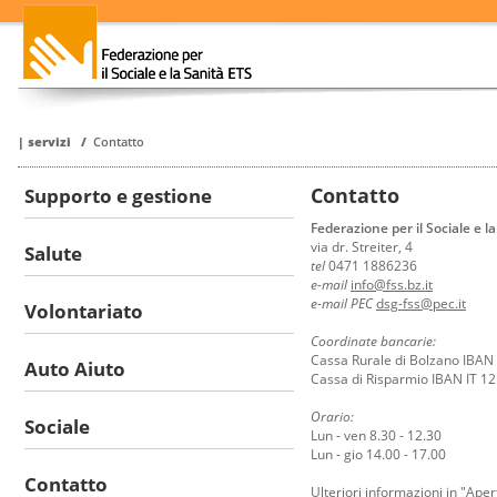
|
servizi
/
Contatto
Contatto
Supporto e gestione
Federazione per il Sociale e l
via dr. Streiter, 4
Salute
tel
0471 1886236
e-mail
info@fss.bz.it
e-mail PEC
dsg-fss@pec.it
Volontariato
Coordinate bancarie:
Cassa Rurale di Bolzano IBA
Auto Aiuto
Cassa di Risparmio IBAN IT 
Orario:
Sociale
Lun - ven 8.30 - 12.30
Lun - gio 14.00 - 17.00
Contatto
Ulteriori informazioni in
"Aper