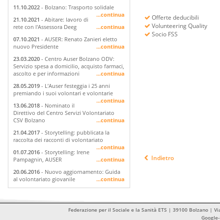
11.10.2022
- Bolzano: Trasporto solidale
...continua
Offerte deducibili
21.10.2021
- Abitare: lavoro di
Volunteering Quality
rete con l'Assessora Deeg
...continua
Socio FSS
07.10.2021
- AUSER: Renato Zanieri eletto
nuovo Presidente
...continua
23.03.2020
- Centro Auser Bolzano ODV:
Servizio spesa a domicilio, acquisto farmaci,
ascolto e per informazioni
...continua
28.05.2019
- L’Auser festeggia i 25 anni
premiando i suoi volontari e volontarie
...continua
13.06.2018
- Nominato il
Direttivo del Centro Servizi Volontariato
CSV Bolzano
...continua
21.04.2017
- Storytelling: pubblicata la
raccolta dei racconti di volontariato
...continua
01.07.2016
- Storytelling: Irene
Indietro
Pampagnin, AUSER
...continua
20.06.2016
- Nuovo aggiornamento: Guida
al volontariato giovanile
...continua
Federazione per il Sociale e la Sanità ETS | 39100 Bolzano | Vi
Google