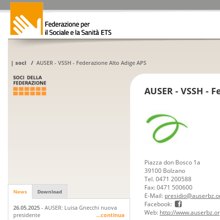
|
soci
/
AUSER - VSSH - Federazione Alto Adige APS
AUSER - VSSH - F
Piazza don Bosco 1a
39100 Bolzano
Tel. 0471 200588
Fax: 0471 500600
News
Download
E-Mail:
presidio@auserbz.o
Facebook:
26.05.2025
- AUSER: Luisa Gnecchi nuova
Web:
http://www.auserbz.o
presidente
...continua