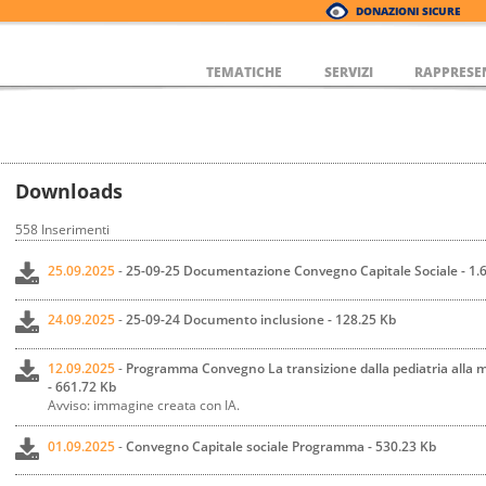
DONAZIONI SICURE
TEMATICHE
SERVIZI
RAPPRESE
Downloads
558 Inserimenti
25.09.2025
-
25-09-25 Documentazione Convegno Capitale Sociale - 1.
24.09.2025
-
25-09-24 Documento inclusione - 128.25 Kb
12.09.2025
-
Programma Convegno La transizione dalla pediatria alla me
- 661.72 Kb
Avviso: immagine creata con IA.
01.09.2025
-
Convegno Capitale sociale Programma - 530.23 Kb