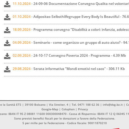
11.10.2024
-
24-09-06 Documentazione Convegno Qualita nel volontari
01.10.2024
-
Adipositas-Selbsthilfegruppe Every Body Is Beautiful - 76.
18.09.2024
-
Programma convegno "Disabilità a colori: infanzia, adolesc
04.09.2024
-
Seminario - come organizzo un gruppo di auto aiuto? - 94.
02.09.2024
-
24-10-17 Convegno Poverta 2024 - Programma - 4.39 Mb
29.08.2024
-
Serata informativa "Mondi emotivi nel caos" - 306.11 Kb
 e la Sanità ETS | 39100 Bolzano | Via Streiter, 4 | Tel. 0471 188 62 36 | info@dsg.bz.it | 
Google-Map
|
Colophon
|
Privacy
olzano: IBAN IT 95 Z 08081 11600 000300048470 - Cassa di Risparmio: IBAN IT 12 Q 06045 
Sono previsti benefici fiscali per le donazioni a favore della Federazione.
5 per mille per la Federazione - Codice fiscale: 90011870210