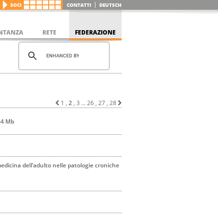
SOCI
CONTATTI
DEUTSCH
NTANZA
RETE
FEDERAZIONE
1
,
2
,
3
...
26
,
27
,
28
64 Mb
dicina dell’adulto nelle patologie croniche