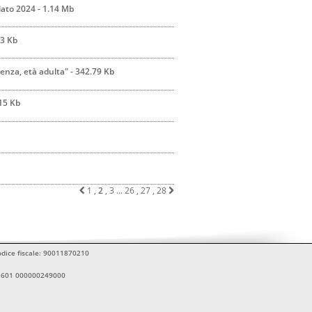
ato 2024 - 1.14 Mb
63 Kb
enza, età adulta" - 342.79 Kb
15 Kb
1
,
2
,
3
...
26
,
27
,
28
Codice fiscale: 90011870210
11601 000000249000