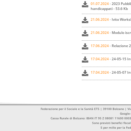
01.07.2024
-
2023 Pubbli
handicappati - 53.6 Kb
21.06.2024
-
Ivito Work
21.06.2024
-
Modulo isc
17.06.2024
-
Relazione 
17.04.2024
-
24-05-15 I
17.04.2024
-
24-05-07 In
Federazione per il Sociale e la Sanità ETS | 39100 Bolzano | Vi
Google
Cassa Rurale di Bolzano: IBAN IT 95 Z 08081 11600 00
Sono previsti benefici fisca
5 per mille per la Fe