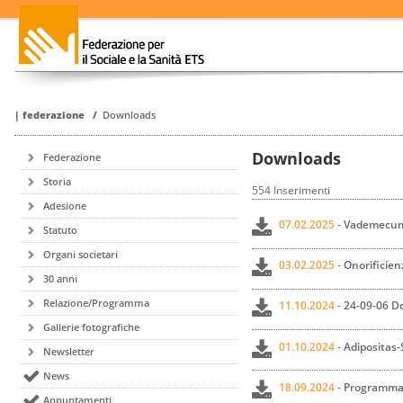
|
federazione
/
Downloads
Downloads
Federazione
Storia
554 Inserimenti
Adesione
07.02.2025
-
Vademecum 
Statuto
Organi societari
03.02.2025
-
Onorificien
30 anni
Relazione/Programma
11.10.2024
-
24-09-06 D
Gallerie fotografiche
01.10.2024
-
Adipositas-
Newsletter
News
18.09.2024
-
Programma c
Appuntamenti