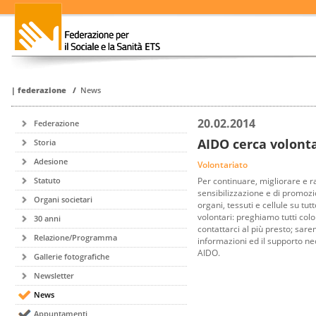
|
federazione
/
News
20.02.2014
Federazione
AIDO cerca volonta
Storia
Adesione
Volontariato
Per continuare, migliorare e r
Statuto
sensibilizzazione e di promozi
Organi societari
organi, tessuti e cellule su tut
volontari: preghiamo tutti col
30 anni
contattarci al più presto; sarem
Relazione/Programma
informazioni ed il supporto ne
AIDO.
Gallerie fotografiche
Newsletter
News
Appuntamenti