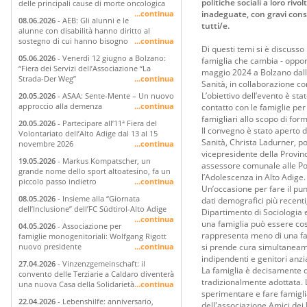
politiche sociali a loro riv
delle principali cause di morte oncologica
inadeguate, con gravi cons
...continua
08.06.2026
- AEB: Gli alunni e le
tutti/e.
alunne con disabilità hanno diritto al
sostegno di cui hanno bisogno
...continua
Di questi temi si è discusso
05.06.2026
- Venerdì 12 giugno a Bolzano:
famiglia che cambia - opport
“Fiera dei Servizi dell’Associazione “La
maggio 2024 a Bolzano dalla
Strada-Der Weg”
...continua
Sanità, in collaborazione co
L’obiettivo dell’evento è sta
20.05.2026
- ASAA: Sente-Mente – Un nuovo
approccio alla demenza
...continua
contatto con le famiglie per 
famigliari allo scopo di fo
20.05.2026
- Partecipare all’11ª Fiera del
Il convegno è stato aperto d
Volontariato dell’Alto Adige dal 13 al 15
Sanità, Christa Ladurner, po
novembre 2026
...continua
vicepresidente della Provinc
19.05.2026
- Markus Kompatscher, un
assessore comunale alle Poli
grande nome dello sport altoatesino, fa un
l’Adolescenza in Alto Adige.
piccolo passo indietro
...continua
Un’occasione per fare il pun
08.05.2026
- Insieme alla “Giornata
dati demografici più recenti
dell’Inclusione” dell’FC Südtirol-Alto Adige
Dipartimento di Sociologia 
...continua
una famiglia può essere cost
04.05.2026
- Associazione per
rappresenta meno di una fami
famiglie monogenitoriali: Wolfgang Rigott
si prende cura simultaneamen
nuovo presidente
...continua
indipendenti e genitori anzia
27.04.2026
- Vinzenzgemeinschaft: il
La famiglia è decisamente 
convento delle Terziarie a Caldaro diventerà
tradizionalmente adottata. 
una nuova Casa della Solidarietà
...continua
sperimentare e fare famiglia
22.04.2026
- Lebenshilfe: anniversario,
dell'associazione Amici dei 