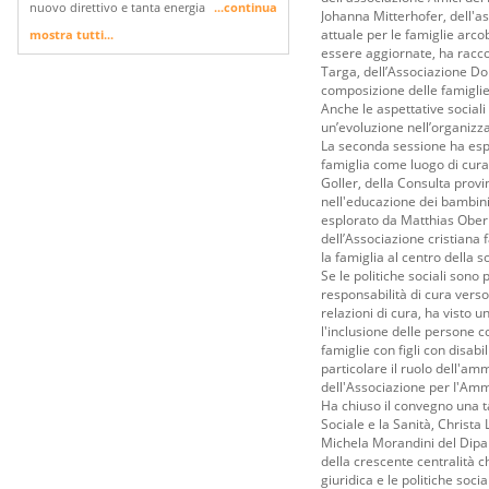
nuovo direttivo e tanta energia
...continua
Johanna Mitterhofer, dell'as
attuale per le famiglie arco
mostra tutti...
essere aggiornate, ha racco
Targa, dell’Associazione Do
composizione delle famiglie
Anche le aspettative sociali
un’evoluzione nell’organizza
La seconda sessione ha espl
famiglia come luogo di cura
Goller, della Consulta provi
nell'educazione dei bambini
esplorato da Matthias Ober
dell’Associazione cristiana 
Ia famiglia al centro della s
Se le politiche sociali sono 
responsabilità di cura verso
relazioni di cura, ha visto u
l'inclusione delle persone co
famiglie con figli con disabi
particolare il ruolo dell'am
dell'Associazione per I'Amm
Ha chiuso il convegno una t
Sociale e la Sanità, Christa
Michela Morandini del Dipar
della crescente centralità ch
giuridica e le politiche soc