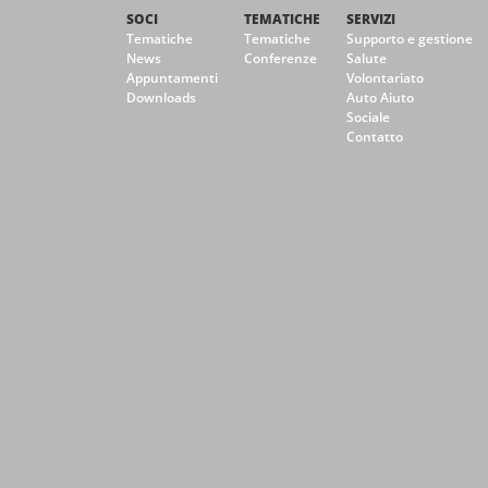
SOCI
TEMATICHE
SERVIZI
Tematiche
Tematiche
Supporto e gestione
News
Conferenze
Salute
Appuntamenti
Volontariato
Downloads
Auto Aiuto
Sociale
Contatto