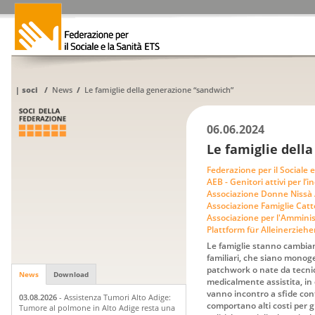
|
soci
/
News
/
Le famiglie della generazione “sandwich”
06.06.2024
Le famiglie dell
Federazione per il Sociale e
AEB - Genitori attivi per l’
Associazione Donne Nissà
Associazione Famiglie Catt
Associazione per l'Ammini
Plattform für Alleinerzieh
Le famiglie stanno cambian
familiari, che siano monoge
patchwork o nate da tecni
News
Download
medicalmente assistita, in
vanno incontro a sfide cont
03.08.2026
- Assistenza Tumori Alto Adige:
comportano alti costi per gli
Tumore al polmone in Alto Adige resta una