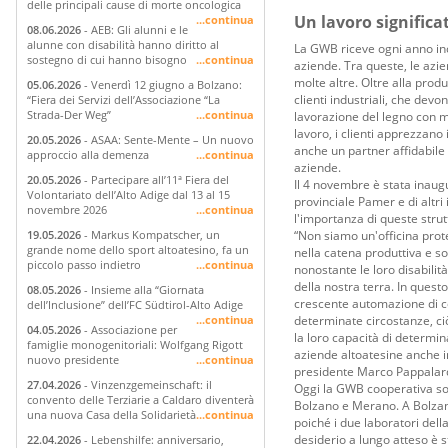
delle principali cause di morte oncologica
Un lavoro significa
...continua
08.06.2026
- AEB: Gli alunni e le
alunne con disabilità hanno diritto al
La GWB riceve ogni anno inc
sostegno di cui hanno bisogno
...continua
aziende. Tra queste, le azi
molte altre. Oltre alla prod
05.06.2026
- Venerdì 12 giugno a Bolzano:
clienti industriali, che dev
“Fiera dei Servizi dell’Associazione “La
Strada-Der Weg”
...continua
lavorazione del legno con ma
lavoro, i clienti apprezzano
20.05.2026
- ASAA: Sente-Mente – Un nuovo
anche un partner affidabile 
approccio alla demenza
...continua
aziende.
20.05.2026
- Partecipare all’11ª Fiera del
Il 4 novembre è stata inaug
Volontariato dell’Alto Adige dal 13 al 15
provinciale Pamer e di altri 
novembre 2026
...continua
l'importanza di queste strut
“Non siamo un'officina prot
19.05.2026
- Markus Kompatscher, un
grande nome dello sport altoatesino, fa un
nella catena produttiva e 
piccolo passo indietro
...continua
nonostante le loro disabilit
della nostra terra. In quest
08.05.2026
- Insieme alla “Giornata
crescente automazione di comp
dell’Inclusione” dell’FC Südtirol-Alto Adige
determinate circostanze, ciò
...continua
04.05.2026
- Associazione per
la loro capacità di determin
famiglie monogenitoriali: Wolfgang Rigott
aziende altoatesine anche in
nuovo presidente
...continua
presidente Marco Pappalar
27.04.2026
- Vinzenzgemeinschaft: il
Oggi la GWB cooperativa soci
convento delle Terziarie a Caldaro diventerà
Bolzano e Merano. A Bolzano
una nuova Casa della Solidarietà
...continua
poiché i due laboratori della
desiderio a lungo atteso è s
22.04.2026
- Lebenshilfe: anniversario,