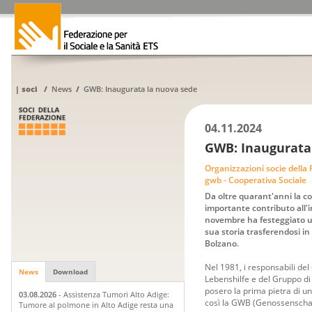
|
soci
/
News
/
GWB: Inaugurata la nuova sede
04.11.2024
GWB: Inaugurata
Organizzazioni socie della
gwb - Cooperativa Sociale
Da oltre quarant'anni la c
importante contributo all'in
novembre ha festeggiato u
sua storia trasferendosi in
Bolzano.
Nel 1981, i responsabili del 
News
Download
Lebenshilfe e del Gruppo di 
posero la prima pietra di u
03.08.2026
- Assistenza Tumori Alto Adige:
così la GWB (Genossenschaf
Tumore al polmone in Alto Adige resta una