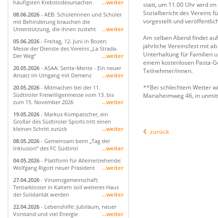
häufigsten Krebstodesursachen
...weiter
statt, um 11.00 Uhr wird im
Sozialbericht des Vereins f
08.06.2026
- AEB: Schülerinnen und Schüler
vorgestellt und veröffentlich
mit Behinderung brauchen die
Unterstützung, die ihnen zusteht
...weiter
Am selben Abend findet auf
05.06.2026
- Freitag, 12. Juni in Bozen:
jährliche Vereinsfest mit a
Messe der Dienste des Vereins „La Strada-
Unterhaltung für Familien 
Der Weg“
...weiter
einem kostenlosen Pasta-Ger
20.05.2026
- ASAA: Sente-Mente - Ein neuer
Teilnehmer/innen.
Ansatz im Umgang mit Demenz
...weiter
**Bei schlechtem Wetter wi
20.05.2026
- Mitmachen bei der 11.
Südtiroler Freiwilligenmesse vom 13. bis
Mariaheimweg 46, in unmitt
zum 15. November 2026
...weiter
19.05.2026
- Markus Kompatscher, ein
Großer des Südtiroler Sports tritt einen
kleinen Schritt zurück
...weiter
zurück
08.05.2026
- Gemeinsam beim „Tag der
Inklusion“ des FC Südtirol
...weiter
04.05.2026
- Plattform für Alleinerziehende:
Wolfgang Rigott neuer Präsident
...weiter
27.04.2026
- Vinzenzgemeinschaft:
Tertiarkloster in Kaltern soll weiteres Haus
der Solidarität werden
...weiter
22.04.2026
- Lebenshilfe: Jubiläum, neuer
Vorstand und viel Energie
...weiter