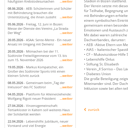
Stadion in Bozen stattfand.
häufigsten Krebstodesursachen
...weiter
Der Verein setzte mit dieser
08.06.2026
- AEB: Schülerinnen und Schüler
für Teilhabe, Begegnung un
mit Behinderung brauchen die
mit Behinderungen erhielten
Unterstützung, die ihnen zusteht
...weiter
einem symbolischen Eintrit
05.06.2026
- Freitag, 12. Juni in Bozen:
gemeinsam einen besondere
Messe der Dienste des Vereins „La Strada-
Emotionen und Austausch z
Der Weg“
...weiter
Mit dabei waren zahlreiche
Dachverbandes, darunter:
20.05.2026
- ASAA: Sente-Mente - Ein neuer
Ansatz im Umgang mit Demenz
...weiter
• AEB –Aktive Eltern von 
• AIAS – Italienischer Spas
20.05.2026
- Mitmachen bei der 11.
• CF – Mukoviszidose-Hilfe S
Südtiroler Freiwilligenmesse vom 13. bis
• Lebenshilfe Onlus
zum 15. November 2026
...weiter
• Stiftung St. Elisabeth
19.05.2026
- Markus Kompatscher, ein
• Verein „Il Sorriso – Das Lä
Großer des Südtiroler Sports tritt einen
• Diabetes Union
kleinen Schritt zurück
...weiter
Die große Beteiligung zeigt
08.05.2026
- Gemeinsam beim „Tag der
Miteinander sind. Der Dach
Inklusion“ des FC Südtirol
...weiter
Inklusion sowie bei allen t
04.05.2026
- Plattform für Alleinerziehende:
Wolfgang Rigott neuer Präsident
...weiter
27.04.2026
- Vinzenzgemeinschaft:
zurück
Tertiarkloster in Kaltern soll weiteres Haus
der Solidarität werden
...weiter
22.04.2026
- Lebenshilfe: Jubiläum, neuer
Vorstand und viel Energie
...weiter