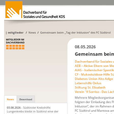
|
mitglieder
/
News
/
Gemeinsam beim „Tag der Inklusion“ des FC Südtirol
08.05.2026
Gemeinsam beim „
Dachverband für Soziales
AEB – Aktive Eltern von 
AIAS - Italienischer Spast
CF - Mukoviszidose-Hilfe Sü
Diabetes Union Alto Adige 
Lebenshilfe Onlus
Stiftung St. Elisabeth
Verein "Il Sorriso - Das Lä
Mehrere Mitgliedsorganisa
News
Download
folgten der Einladung des F
Inklusion“, der im Rahmen 
03.08.2026
- Südtiroler Krebshilfe:
FC Südtirol und Mantova am
Lungenkrebs bleibt in Südtirol eine der