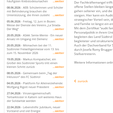
häufigsten Krebstodesursachen
...weiter
Der Fachkräftemangel trifft
offene Stellen bleiben län
08.06.2026
- AEB: Schülerinnen und Schüler
gehen seltener ein, und di
mit Behinderung brauchen die
steigen. Hier kann ein Audi
Unterstützung, die ihnen zusteht
...weiter
strategischer Vorteil sein, 
05.06.2026
- Freitag, 12. Juni in Bozen:
und Familie ist längst ein 
Messe der Dienste des Vereins „La Strada-
Mit dem Zertifikat “audit f
Der Weg“
...weiter
Personalpolitik in ihrem Un
20.05.2026
- ASAA: Sente-Mente - Ein neuer
begleiten das Land Südtiro
Ansatz im Umgang mit Demenz
...weiter
begleiteter und strukturier
Auch der Dachverband für S
20.05.2026
- Mitmachen bei der 11.
Südtiroler Freiwilligenmesse vom 13. bis
durch Josefa Romy Brugger 
zum 15. November 2026
...weiter
Stellvertreterin.
19.05.2026
- Markus Kompatscher, ein
Weitere Informationen onli
Großer des Südtiroler Sports tritt einen
kleinen Schritt zurück
...weiter
08.05.2026
- Gemeinsam beim „Tag der
Inklusion“ des FC Südtirol
...weiter
zurück
04.05.2026
- Plattform für Alleinerziehende:
Wolfgang Rigott neuer Präsident
...weiter
27.04.2026
- Vinzenzgemeinschaft:
Tertiarkloster in Kaltern soll weiteres Haus
der Solidarität werden
...weiter
22.04.2026
- Lebenshilfe: Jubiläum, neuer
Vorstand und viel Energie
...weiter