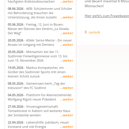
und dauert maximal 8 Minut
häufigsten Krebstodesursachen
...weiter
Mitmachen!
08.06.2026
- AEB: Schülerinnen und Schüler
mit Behinderung brauchen die
Hier geht’s zum Frageboge
Unterstützung, die ihnen zusteht
...weiter
05.06.2026
- Freitag, 12. Juni in Bozen:
Messe der Dienste des Vereins „La Strada-
zurück
Der Weg“
...weiter
20.05.2026
- ASAA: Sente-Mente - Ein neuer
Ansatz im Umgang mit Demenz
...weiter
20.05.2026
- Mitmachen bei der 11.
Südtiroler Freiwilligenmesse vom 13. bis
zum 15. November 2026
...weiter
19.05.2026
- Markus Kompatscher, ein
Großer des Südtiroler Sports tritt einen
kleinen Schritt zurück
...weiter
08.05.2026
- Gemeinsam beim „Tag der
Inklusion“ des FC Südtirol
...weiter
04.05.2026
- Plattform für Alleinerziehende:
Wolfgang Rigott neuer Präsident
...weiter
27.04.2026
- Vinzenzgemeinschaft:
Tertiarkloster in Kaltern soll weiteres Haus
der Solidarität werden
...weiter
22.04.2026
- Lebenshilfe: Jubiläum, neuer
Vorstand und viel Energie
...weiter