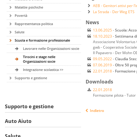
AEB - Genitori attivi per l
Malattie psichiche
La Strada - Der Weg ETS
Povertà
News
Rappresentanza politica
13.06.2025
-
Scuola: Acco
Salute
18.10.2023
-
Settimana di
Scuola e formazione professionale
Associazione Volontarius
gwb - Cooperativa Sociale
Lavorare nelle Organizzazioni socie
Il Papavero - Der Mohn O
Tirocini e stage nelle
09.05.2022
-
Claudia Stec
Organizzazioni socie
07.06.2019
-
Oltre 50 prog
Integrazione scolastica >>
22.01.2018
-
Formazione p
Supporto e gestione
Downloads
22.01.2018
Formazione pilota - Tutor
Supporto e gestione
Indietro
Auto Aiuto
Salute