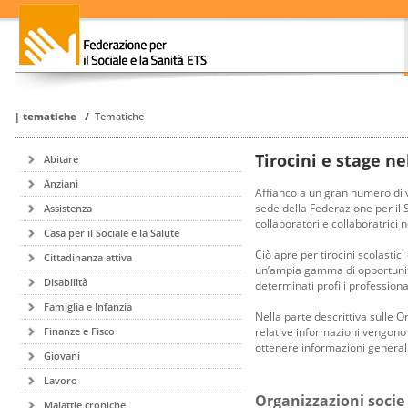
|
tematiche
/
Tematiche
Tirocini e stage ne
Abitare
Anziani
Affianco a un gran numero di v
sede della Federazione per il S
Assistenza
collaboratori e collaboratrici n
Casa per il Sociale e la Salute
Ciò apre per tirocini scolastic
Cittadinanza attiva
un’ampia gamma di opportunità
Disabilità
determinati profili professional
Famiglia e Infanzia
Nella parte descrittiva sulle Or
relative informazioni vengono
Finanze e Fisco
ottenere informazioni generali.
Giovani
Lavoro
Organizzazioni socie
Malattie croniche