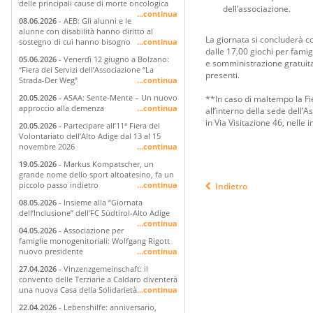
delle principali cause di morte oncologica
dell’associazione.
...continua
08.06.2026
- AEB: Gli alunni e le
alunne con disabilità hanno diritto al
La giornata si concluderà co
sostegno di cui hanno bisogno
...continua
dalle 17.00 giochi per famig
05.06.2026
- Venerdì 12 giugno a Bolzano:
e somministrazione gratuita 
“Fiera dei Servizi dell’Associazione “La
presenti.
Strada-Der Weg”
...continua
20.05.2026
- ASAA: Sente-Mente – Un nuovo
**In caso di maltempo la Fi
approccio alla demenza
...continua
all’interno della sede dell’
in Via Visitazione 46, nelle
20.05.2026
- Partecipare all’11ª Fiera del
Volontariato dell’Alto Adige dal 13 al 15
novembre 2026
...continua
19.05.2026
- Markus Kompatscher, un
grande nome dello sport altoatesino, fa un
piccolo passo indietro
...continua
Indietro
08.05.2026
- Insieme alla “Giornata
dell’Inclusione” dell’FC Südtirol-Alto Adige
...continua
04.05.2026
- Associazione per
famiglie monogenitoriali: Wolfgang Rigott
nuovo presidente
...continua
27.04.2026
- Vinzenzgemeinschaft: il
convento delle Terziarie a Caldaro diventerà
una nuova Casa della Solidarietà
...continua
22.04.2026
- Lebenshilfe: anniversario,