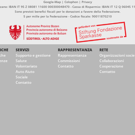
Google-Map
|
Colophon
|
Privacy
olzano: IBAN IT 95 Z 08081 11600 000300048470 - Cassa di Risparmio: IBAN IT 12 Q 06045 
Sono previsti benefici fiscali per le donazioni a favore della Federazione.
5 per mille per la Federazione - Codice fiscale: 90011870210
ICHE
SERVIZI
RAPPRESENTANZA
RETE
che
Supporto e gestione
Rappresentanza
Organizzazioni socie
enze
Salute
Commissioni
Collaborazioni
Volontariato
Contatto
Cooperazione
Auto Aiuto
Contatto
Sociale
Contatto