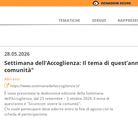
DONAZIONI SICURE
TEMATICHE
SERVIZI
RAPPRESE
28.05.2026
Settimana dell’Accoglienza: Il tema di quest’ann
comunità"
Altri enti
https://www.settimanadellaccoglienza.it/
È stata presentata la dodicesima edizione della Settimana
dell’Accoglienza, dal 25 settembre – 3 ottobre 2026. Il tema di
quest’anno è "Sicurezze: vivere la comunità".
Chi vuole partecipare deve aderire entro la fine di agosto con la
scheda di partecipazione.