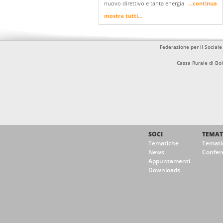
nuovo direttivo e tanta energia
...continua
mostra tutti...
Federazione per il Sociale
Cassa Rurale di B
SOCI
TEMAT
Tematiche
Temati
News
Confer
Appuntamenti
Downloads