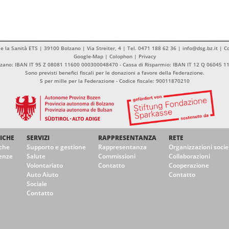
 e la Sanità ETS | 39100 Bolzano | Via Streiter, 4 | Tel. 0471 188 62 36 | info@dsg.bz.it | 
Google-Map
|
Colophon
|
Privacy
olzano: IBAN IT 95 Z 08081 11600 000300048470 - Cassa di Risparmio: IBAN IT 12 Q 06045 
Sono previsti benefici fiscali per le donazioni a favore della Federazione.
5 per mille per la Federazione - Codice fiscale: 90011870210
ICHE
SERVIZI
RAPPRESENTANZA
RETE
che
Supporto e gestione
Rappresentanza
Organizzazioni socie
enze
Salute
Commissioni
Collaborazioni
Volontariato
Contatto
Cooperazione
Auto Aiuto
Contatto
Sociale
Contatto