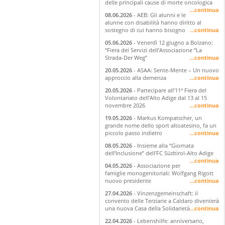
delle principali cause di morte oncologica
...continua
08.06.2026
- AEB: Gli alunni e le
alunne con disabilità hanno diritto al
sostegno di cui hanno bisogno
...continua
05.06.2026
- Venerdì 12 giugno a Bolzano:
“Fiera dei Servizi dell’Associazione “La
Strada-Der Weg”
...continua
20.05.2026
- ASAA: Sente-Mente – Un nuovo
approccio alla demenza
...continua
20.05.2026
- Partecipare all’11ª Fiera del
Volontariato dell’Alto Adige dal 13 al 15
novembre 2026
...continua
19.05.2026
- Markus Kompatscher, un
grande nome dello sport altoatesino, fa un
piccolo passo indietro
...continua
08.05.2026
- Insieme alla “Giornata
dell’Inclusione” dell’FC Südtirol-Alto Adige
...continua
04.05.2026
- Associazione per
famiglie monogenitoriali: Wolfgang Rigott
nuovo presidente
...continua
27.04.2026
- Vinzenzgemeinschaft: il
convento delle Terziarie a Caldaro diventerà
una nuova Casa della Solidarietà
...continua
22.04.2026
- Lebenshilfe: anniversario,