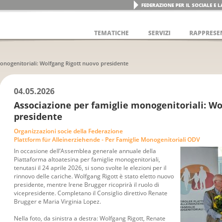
FEDERAZIONE PER IL SOCIALE E 
TEMATICHE
SERVIZI
RAPPRESE
onogenitoriali: Wolfgang Rigott nuovo presidente
04.05.2026
Associazione per famiglie monogenitoriali: W
presidente
Organizzazioni socie della Federazione
Plattform für Alleinerziehende - Per Famiglie Monogenitoriali ODV
In occasione dell’Assemblea generale annuale della
Piattaforma altoatesina per famiglie monogenitoriali,
tenutasi il 24 aprile 2026, si sono svolte le elezioni per il
rinnovo delle cariche. Wolfgang Rigott è stato eletto nuovo
presidente, mentre Irene Brugger ricoprirà il ruolo di
vicepresidente. Completano il Consiglio direttivo Renate
Brugger e Maria Virginia Lopez.
Nella foto, da sinistra a destra: Wolfgang Rigott, Renate