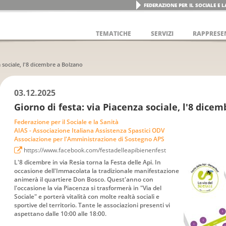
FEDERAZIONE PER IL SOCIALE E 
TEMATICHE
SERVIZI
RAPPRESE
a sociale, l'8 dicembre a Bolzano
03.12.2025
Giorno di festa: via Piacenza sociale, l'8 dice
Federazione per il Sociale e la Sanità
AIAS - Associazione Italiana Assistenza Spastici ODV
Associazione per l'Amministrazione di Sostegno APS
https://www.facebook.com/festadelleapibienenfest
L'8 dicembre in via Resia torna la Festa delle Api. In
occasione dell'Immacolata la tradizionale manifestazione
animerà il quartiere Don Bosco. Quest'anno con
l'occasione la via Piacenza si trasformerà in "Via del
Sociale" e porterà vitalità con molte realtà sociali e
sportive del territorio. Tante le associazioni presenti vi
aspettano dalle 10:00 alle 18:00.