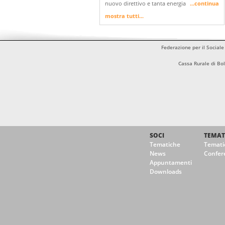
nuovo direttivo e tanta energia
...continua
mostra tutti...
Federazione per il Sociale
Cassa Rurale di B
SOCI
TEMAT
Tematiche
Temati
News
Confer
Appuntamenti
Downloads