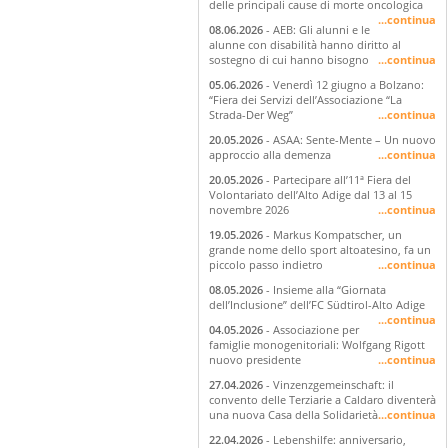
delle principali cause di morte oncologica
...continua
08.06.2026
- AEB: Gli alunni e le
alunne con disabilità hanno diritto al
sostegno di cui hanno bisogno
...continua
05.06.2026
- Venerdì 12 giugno a Bolzano:
“Fiera dei Servizi dell’Associazione “La
Strada-Der Weg”
...continua
20.05.2026
- ASAA: Sente-Mente – Un nuovo
approccio alla demenza
...continua
20.05.2026
- Partecipare all’11ª Fiera del
Volontariato dell’Alto Adige dal 13 al 15
novembre 2026
...continua
19.05.2026
- Markus Kompatscher, un
grande nome dello sport altoatesino, fa un
piccolo passo indietro
...continua
08.05.2026
- Insieme alla “Giornata
dell’Inclusione” dell’FC Südtirol-Alto Adige
...continua
04.05.2026
- Associazione per
famiglie monogenitoriali: Wolfgang Rigott
nuovo presidente
...continua
27.04.2026
- Vinzenzgemeinschaft: il
convento delle Terziarie a Caldaro diventerà
una nuova Casa della Solidarietà
...continua
22.04.2026
- Lebenshilfe: anniversario,