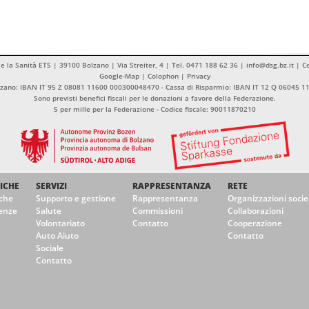
 e la Sanità ETS | 39100 Bolzano | Via Streiter, 4 | Tel. 0471 188 62 36 | info@dsg.bz.it | 
Google-Map
|
Colophon
|
Privacy
olzano: IBAN IT 95 Z 08081 11600 000300048470 - Cassa di Risparmio: IBAN IT 12 Q 06045 
Sono previsti benefici fiscali per le donazioni a favore della Federazione.
5 per mille per la Federazione - Codice fiscale: 90011870210
ICHE
SERVIZI
RAPPRESENTANZA
RETE
che
Supporto e gestione
Rappresentanza
Organizzazioni socie
enze
Salute
Commissioni
Collaborazioni
Volontariato
Contatto
Cooperazione
Auto Aiuto
Contatto
Sociale
Contatto