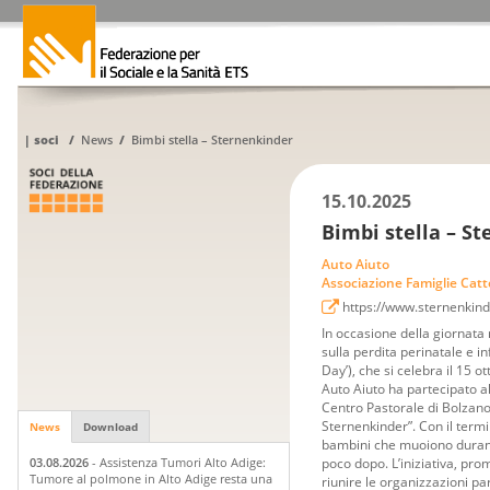
|
soci
/
News
/
Bimbi stella – Sternenkinder
15.10.2025
Bimbi stella – S
Auto Aiuto
Associazione Famiglie Catt
https://www.sternenkinde
In occasione della giornat
sulla perdita perinatale e 
Day’), che si celebra il 15 ot
Auto Aiuto ha partecipato a
Centro Pastorale di Bolzano 
Sternenkinder”. Con il termin
News
Download
bambini che muoiono durante
poco dopo. L’iniziativa, pro
03.08.2026
- Assistenza Tumori Alto Adige:
Tumore al polmone in Alto Adige resta una
riunire le organizzazioni par