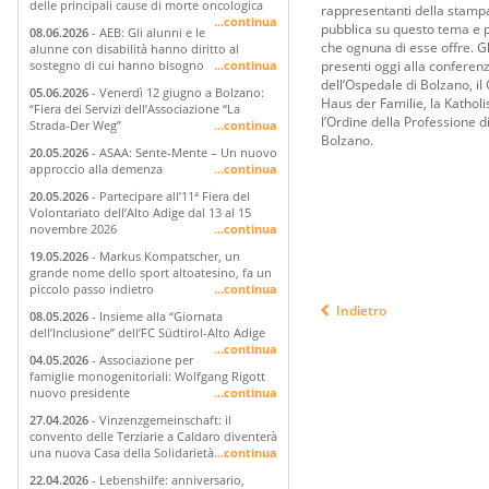
delle principali cause di morte oncologica
rappresentanti della stampa,
...continua
pubblica su questo tema e pr
08.06.2026
- AEB: Gli alunni e le
che ognuna di esse offre. Gli 
alunne con disabilità hanno diritto al
presenti oggi alla conferenz
sostegno di cui hanno bisogno
...continua
dell’Ospedale di Bolzano, il 
05.06.2026
- Venerdì 12 giugno a Bolzano:
Haus der Familie, la Katho
“Fiera dei Servizi dell’Associazione “La
l’Ordine della Professione di
Strada-Der Weg”
...continua
Bolzano.
20.05.2026
- ASAA: Sente-Mente – Un nuovo
approccio alla demenza
...continua
20.05.2026
- Partecipare all’11ª Fiera del
Volontariato dell’Alto Adige dal 13 al 15
novembre 2026
...continua
19.05.2026
- Markus Kompatscher, un
grande nome dello sport altoatesino, fa un
piccolo passo indietro
...continua
Indietro
08.05.2026
- Insieme alla “Giornata
dell’Inclusione” dell’FC Südtirol-Alto Adige
...continua
04.05.2026
- Associazione per
famiglie monogenitoriali: Wolfgang Rigott
nuovo presidente
...continua
27.04.2026
- Vinzenzgemeinschaft: il
convento delle Terziarie a Caldaro diventerà
una nuova Casa della Solidarietà
...continua
22.04.2026
- Lebenshilfe: anniversario,