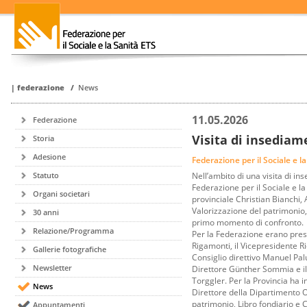
|
federazione
/
News
11.05.2026
Federazione
Visita di insediam
Storia
Adesione
Federazione per il Sociale e l
Nell’ambito di una visita di i
Statuto
Federazione per il Sociale e l
Organi societari
provinciale Christian Bianchi,
Valorizzazione del patrimonio,
30 anni
primo momento di confronto.
Relazione/Programma
Per la Federazione erano pres
Rigamonti, il Vicepresidente R
Gallerie fotografiche
Consiglio direttivo Manuel Pal
Newsletter
Direttore Günther Sommia e il
Torggler. Per la Provincia ha i
News
Direttore della Dipartimento 
patrimonio, Libro fondiario e 
Appuntamenti