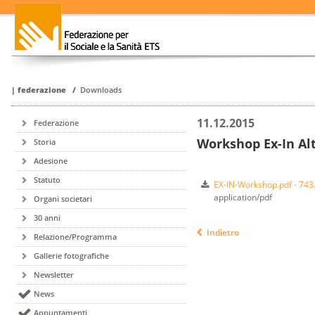
|
federazione
/
Downloads
11.12.2015
Federazione
Workshop Ex-In Al
Storia
Adesione
Statuto
EX-IN-Workshop.pdf - 743
application/pdf
Organi societari
30 anni
Indietro
Relazione/Programma
Gallerie fotografiche
Newsletter
News
Appuntamenti