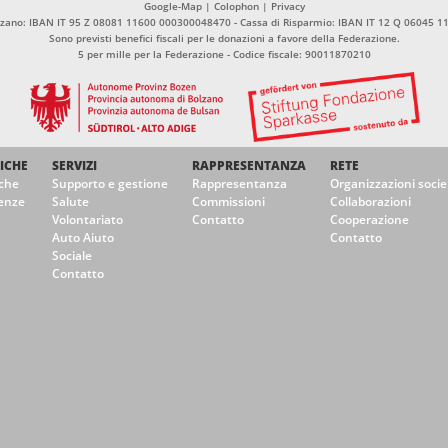
Google-Map
|
Colophon
|
Privacy
olzano: IBAN IT 95 Z 08081 11600 000300048470 - Cassa di Risparmio: IBAN IT 12 Q 06045 
Sono previsti benefici fiscali per le donazioni a favore della Federazione.
5 per mille per la Federazione - Codice fiscale: 90011870210
ICHE
SERVIZI
RAPPRESENTANZA
RETE
che
Supporto e gestione
Rappresentanza
Organizzazioni socie
enze
Salute
Commissioni
Collaborazioni
Volontariato
Contatto
Cooperazione
Auto Aiuto
Contatto
Sociale
Contatto