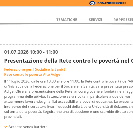
DONAZIONI SICURE
TEMATICHE
SERVIZI
RAPPRESE
01.07.2026 10:00 - 11:00
Presentazione della Rete contro le povertà nel 
Federazione per il Sociale e la Sanità
Rete contro le povertà Alto Adige
Il 1° luglio 2026, dalle ore 10.00 alle ore 11.00, la Rete contro le povertà dell’Al
un’iniziativa della Federazione per il Sociale e la Sanità, sarà presentata presso
Adige. Oltre alla presentazione della Rete, ancora giovane e fondata nel maggio
programma delle attività, l’attenzione sarà rivolta in particolare a due dei vari 
attualmente lavorando: gli affitti accessibili e la povertà educativa. La prese
intervento del ricercatore Evan Tedeschi della Libera Università di Bolzano, che
sul tema della povertà. Seguiranno una discussione e uno scambio diretto con le
provinciali.
Accesso senza barriere