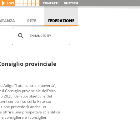
SOCI
CONTATTI
DEUTSCH
NTANZA
RETE
FEDERAZIONE
Consiglio provinciale
to Adige “Tutti contro le povertà”,
 il Consiglio provinciale dell’Alto
 2025, dei suoi obiettivi e del
temi centrali su cui la Rete sta
ntazione prevederà anche un
 offrirà una prospettiva scientifica
 consigliere e i consiglieri