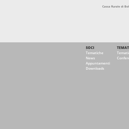
Cassa Rurale di B
SOCI
TEMAT
Tematiche
Temati
News
Confer
Appuntamenti
Downloads