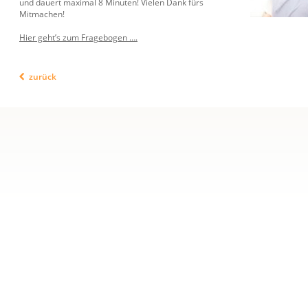
und dauert maximal 8 Minuten! Vielen Dank fürs
Mitmachen!
Hier geht’s zum Fragebogen ….
zurück