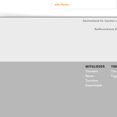
alle News...
Dachverband für Soziales u
Raiffeisenkasse 
MITGLIEDER
TH
Themen
Th
News
Tag
Termine
Downloads