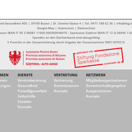
nd Gesundheit KDS | 39100 Bozen | Dr. Streiter-Gasse 4 | Tel. 0471 188 62 36 | info@dsg.b
Google-Map
|
Impressum
|
Datenschutz
Bozen IBAN IT 95 Z 08081 11600 000300048470 - Sparkasse Südtirol IBAN IT 12 Q 06045 1
Spenden an den Dachverband sind abzugsfähig
5 Promille in der Steuererklärung durch Angabe der Steuernummer 90011870210
EMEN
DIENSTE
VERTRETUNG
NETZWERK
emen
Vereinsberatung
Vertretung
Mitgliedsorganisationen
ungen
Gesundheit
Kommissionen
Gemeinschaftsprojekte
Freiwilligenarbeit
Kontakt
Kooperationen
Selbsthilfe
Kontakt
Soziales
Kontakt