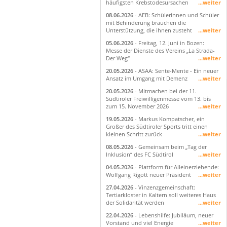
häufigsten Krebstodesursachen
...weiter
08.06.2026
- AEB: Schülerinnen und Schüler
mit Behinderung brauchen die
Unterstützung, die ihnen zusteht
...weiter
05.06.2026
- Freitag, 12. Juni in Bozen:
Messe der Dienste des Vereins „La Strada-
Der Weg“
...weiter
20.05.2026
- ASAA: Sente-Mente - Ein neuer
Ansatz im Umgang mit Demenz
...weiter
20.05.2026
- Mitmachen bei der 11.
Südtiroler Freiwilligenmesse vom 13. bis
zum 15. November 2026
...weiter
19.05.2026
- Markus Kompatscher, ein
Großer des Südtiroler Sports tritt einen
kleinen Schritt zurück
...weiter
08.05.2026
- Gemeinsam beim „Tag der
Inklusion“ des FC Südtirol
...weiter
04.05.2026
- Plattform für Alleinerziehende:
Wolfgang Rigott neuer Präsident
...weiter
27.04.2026
- Vinzenzgemeinschaft:
Tertiarkloster in Kaltern soll weiteres Haus
der Solidarität werden
...weiter
22.04.2026
- Lebenshilfe: Jubiläum, neuer
Vorstand und viel Energie
...weiter