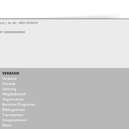
z.it | St. Nr.: 90011870210
1601 000000249000
VERBAND
Verband
Chronik
Satzung
Mitgliedschaft
Organisation
Berichte/Programm
Bildergalerien
Transparenz
Kooperationen
News