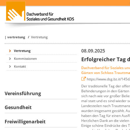
|
vertretung
/
Vertretung
08.09.2025
Vertretung
Erfolgreicher Tag 
Kommissionen
Kontakt
Dachverband für Soziales u
Gärten von Schloss Trauttma
https://www.dsg.bz.it/145
Der traditionelle Tag der off
Behinderungen in den Gärten 
Vereinsführung
sich nach wie vor großer Beli
mal statt und es sind wieder s
Landesteilen nach Trauttman
Gesundheit
wurden insgesamt gezählt. Au
haben den Tag für einen Ausfl
Herzlichen Dank an die viele
Freiwilligenarbeit
Einige schöne Eindrücke des T