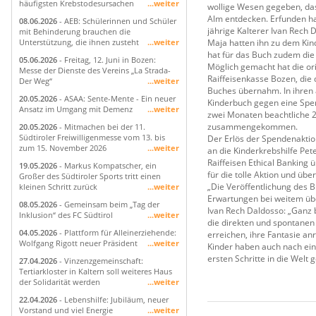
häufigsten Krebstodesursachen
...weiter
wollige Wesen gegeben, das 
Alm entdecken. Erfunden ha
08.06.2026
- AEB: Schülerinnen und Schüler
jährige Kalterer Ivan Rech 
mit Behinderung brauchen die
Maja hatten ihn zu dem Kind
Unterstützung, die ihnen zusteht
...weiter
hat für das Buch zudem die 
05.06.2026
- Freitag, 12. Juni in Bozen:
Möglich gemacht hat die or
Messe der Dienste des Vereins „La Strada-
Raiffeisenkasse Bozen, die 
Der Weg“
...weiter
Buches übernahm. In ihren a
20.05.2026
- ASAA: Sente-Mente - Ein neuer
Kinderbuch gegen eine Spend
Ansatz im Umgang mit Demenz
...weiter
zwei Monaten beachtliche 
zusammengekommen.
20.05.2026
- Mitmachen bei der 11.
Südtiroler Freiwilligenmesse vom 13. bis
Der Erlös der Spendenaktio
zum 15. November 2026
...weiter
an die Kinderkrebshilfe Pe
Raiffeisen Ethical Banking
19.05.2026
- Markus Kompatscher, ein
für die tolle Aktion und üb
Großer des Südtiroler Sports tritt einen
„Die Veröffentlichung des 
kleinen Schritt zurück
...weiter
Erwartungen bei weitem übe
08.05.2026
- Gemeinsam beim „Tag der
Ivan Rech Daldosso: „Ganz 
Inklusion“ des FC Südtirol
...weiter
die direkten und spontanen
04.05.2026
- Plattform für Alleinerziehende:
erreichen, ihre Fantasie an
Wolfgang Rigott neuer Präsident
...weiter
Kinder haben auch nach ein
ersten Schritte in die Welt
27.04.2026
- Vinzenzgemeinschaft:
Tertiarkloster in Kaltern soll weiteres Haus
der Solidarität werden
...weiter
22.04.2026
- Lebenshilfe: Jubiläum, neuer
Vorstand und viel Energie
...weiter