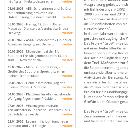
häufigsten Krebstodesursachen
...weiter
Ausgrenzung geleistet, in
08.06.2026
- AEB: Schülerinnen und Schüler
mit Behinderungen (CRPD)
mit Behinderung brauchen die
2009 von Italien und 2010 v
Unterstützung, die ihnen zusteht
...weiter
Nationen wird in den versc
die Grundfreiheiten von Me
05.06.2026
- Freitag, 12. Juni in Bozen:
zurückzulassen".
Messe der Dienste des Vereins „La Strada-
Der Weg“
...weiter
In diesem Jahr werden sich d
gerechte und zugängliche W
20.05.2026
- ASAA: Sente-Mente - Ein neuer
Das Projekt "GroWin - Selb
Ansatz im Umgang mit Demenz
...weiter
mit einer Reihe öffentlicher
20.05.2026
- Mitmachen bei der 11.
Innovationen, um die Recht
Südtiroler Freiwilligenmesse vom 13. bis
der sozialen Eingliederung 
zum 15. November 2026
...weiter
dem Titel "Maßnahme zur Soz
19.05.2026
- Markus Kompatscher, ein
die Selbstbestimmung und 
Großer des Südtiroler Sports tritt einen
umfassende Übernahme und d
kleinen Schritt zurück
...weiter
Aktivitäten der Beratung, 
spezialisierter Kompetenzen
08.05.2026
- Gemeinsam beim „Tag der
die Person in den kritische
Inklusion“ des FC Südtirol
...weiter
Projekt für ein unabhängige
04.05.2026
- Plattform für Alleinerziehende:
Nutzen der Person selbst da
Wolfgang Rigott neuer Präsident
...weiter
GroWin ist im Oktober gestar
27.04.2026
- Vinzenzgemeinschaft:
Tertiarkloster in Kaltern soll weiteres Haus
Das Projekt "GroWin - Selb
der Solidarität werden
...weiter
Zusammenarbeit mit einer Re
und Ariadne für die psychis
22.04.2026
- Lebenshilfe: Jubiläum, neuer
Vorstand und viel Energie
...weiter