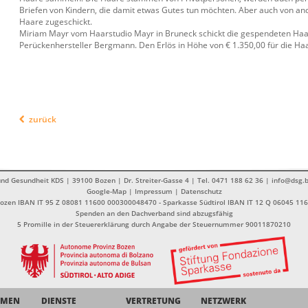
Briefen von Kindern, die damit etwas Gutes tun möchten. Aber auch von a
Haare zugeschickt.
Miriam Mayr vom Haarstudio Mayr in Bruneck schickt die gespendeten H
Perückenhersteller Bergmann. Den Erlös in Höhe von € 1.350,00 für die Haar
zurück
nd Gesundheit KDS | 39100 Bozen | Dr. Streiter-Gasse 4 | Tel. 0471 188 62 36 | info@dsg.b
Google-Map
|
Impressum
|
Datenschutz
Bozen IBAN IT 95 Z 08081 11600 000300048470 - Sparkasse Südtirol IBAN IT 12 Q 06045 1
Spenden an den Dachverband sind abzugsfähig
5 Promille in der Steuererklärung durch Angabe der Steuernummer 90011870210
EMEN
DIENSTE
VERTRETUNG
NETZWERK