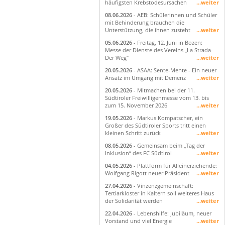
häufigsten Krebstodesursachen
...weiter
08.06.2026
- AEB: Schülerinnen und Schüler
mit Behinderung brauchen die
Unterstützung, die ihnen zusteht
...weiter
05.06.2026
- Freitag, 12. Juni in Bozen:
Messe der Dienste des Vereins „La Strada-
Der Weg“
...weiter
20.05.2026
- ASAA: Sente-Mente - Ein neuer
Ansatz im Umgang mit Demenz
...weiter
20.05.2026
- Mitmachen bei der 11.
Südtiroler Freiwilligenmesse vom 13. bis
zum 15. November 2026
...weiter
19.05.2026
- Markus Kompatscher, ein
Großer des Südtiroler Sports tritt einen
kleinen Schritt zurück
...weiter
08.05.2026
- Gemeinsam beim „Tag der
Inklusion“ des FC Südtirol
...weiter
04.05.2026
- Plattform für Alleinerziehende:
Wolfgang Rigott neuer Präsident
...weiter
27.04.2026
- Vinzenzgemeinschaft:
Tertiarkloster in Kaltern soll weiteres Haus
der Solidarität werden
...weiter
22.04.2026
- Lebenshilfe: Jubiläum, neuer
Vorstand und viel Energie
...weiter