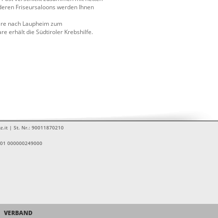
nderen Friseursaloons werden Ihnen
aare nach Laupheim zum
e erhält die Südtiroler Krebshilfe.
z.it | St. Nr.: 90011870210
1601 000000249000
VERBAND