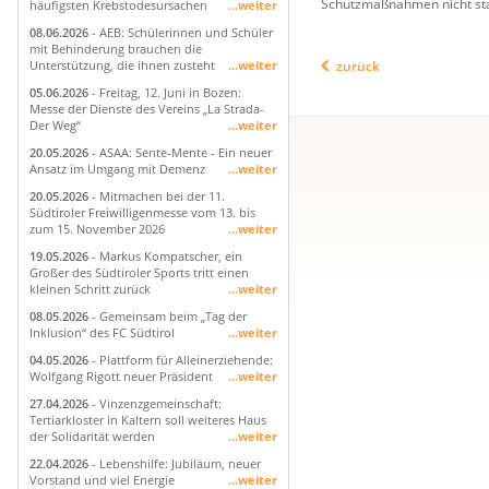
Schutzmaßnahmen nicht sta
häufigsten Krebstodesursachen
...weiter
08.06.2026
- AEB: Schülerinnen und Schüler
mit Behinderung brauchen die
zurück
Unterstützung, die ihnen zusteht
...weiter
05.06.2026
- Freitag, 12. Juni in Bozen:
Messe der Dienste des Vereins „La Strada-
Der Weg“
...weiter
20.05.2026
- ASAA: Sente-Mente - Ein neuer
Ansatz im Umgang mit Demenz
...weiter
20.05.2026
- Mitmachen bei der 11.
Südtiroler Freiwilligenmesse vom 13. bis
zum 15. November 2026
...weiter
19.05.2026
- Markus Kompatscher, ein
Großer des Südtiroler Sports tritt einen
kleinen Schritt zurück
...weiter
08.05.2026
- Gemeinsam beim „Tag der
Inklusion“ des FC Südtirol
...weiter
04.05.2026
- Plattform für Alleinerziehende:
Wolfgang Rigott neuer Präsident
...weiter
27.04.2026
- Vinzenzgemeinschaft:
Tertiarkloster in Kaltern soll weiteres Haus
der Solidarität werden
...weiter
22.04.2026
- Lebenshilfe: Jubiläum, neuer
Vorstand und viel Energie
...weiter