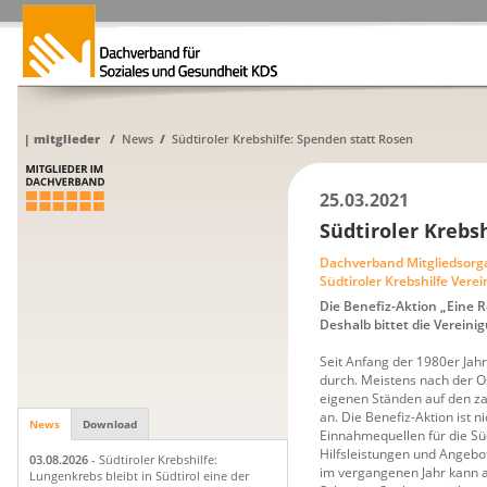
|
mitglieder
/
News
/
Südtiroler Krebshilfe: Spenden statt Rosen
25.03.2021
Südtiroler Krebs
Dachverband Mitgliedsorg
Südtiroler Krebshilfe Vere
Die Benefiz-Aktion „Eine 
Deshalb bittet die Verei
Seit Anfang der 1980er Jahr
durch. Meistens nach der Os
eigenen Ständen auf den za
an. Die Benefiz-Aktion ist ni
News
Download
Einnahmequellen für die Süd
Hilfsleistungen und Angebot
03.08.2026
- Südtiroler Krebshilfe:
im vergangenen Jahr kann au
Lungenkrebs bleibt in Südtirol eine der