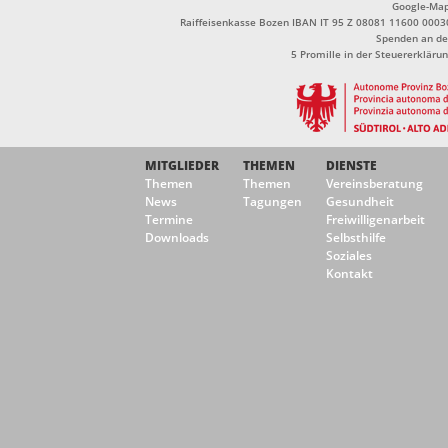
Google-Ma
Raiffeisenkasse Bozen IBAN IT 95 Z 08081 11600 0003
Spenden an de
5 Promille in der Steuererklä
MITGLIEDER
THEMEN
DIENSTE
Themen
Themen
Vereinsberatung
News
Tagungen
Gesundheit
Termine
Freiwilligenarbeit
Downloads
Selbsthilfe
Soziales
Kontakt